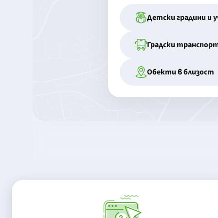
Детски градини и 
Градски транспор
Обекти в близост