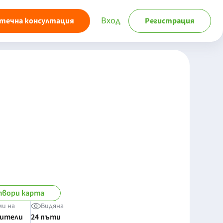
Вход
течна консултация
Регистрация
вори карта
ми на
Видяна
бители
24 пъти