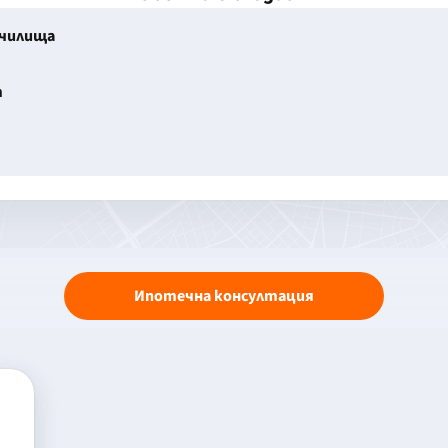
училища
т
Ипотечна консултация