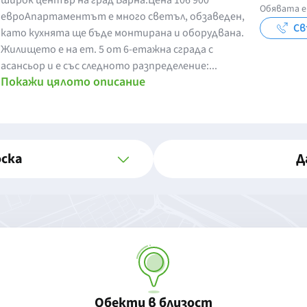
широк център на град Варна.Цена 106 900
Обявата е
евроАпартаментът е много светъл, обзаведен,
Св
като кухнята ще бъде монтирана и оборудвана.
Жилището е на ет. 5 от 6-етажна сграда с
асансьор и е със следното разпределение:...
Покажи цялото описание
оска
Д
Обекти в близост