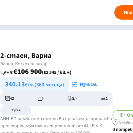
Ипо
2-стаен, Варна
Варна, Колхозен пазар
€106 900
Цена:
(€2 545 / кв.м)
340.13
€/м.
(360 месеца)
Изчисли
42
-
5/-
1
Тухла
От
АНИ-БО недвижими имоти Ви предлага за продажба
В люби
просторен двустаен апартамент от 44 кв.м в
0 потре