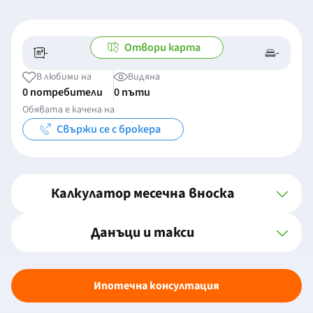
Отвори карта
-
-
-/-
-
В любими на
Видяна
0 потребители
0 пъти
Обявата е качена на
Свържи се с брокера
Калкулатор месечна вноска
Данъци и такси
Ипотечна консултация