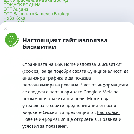
ДСК Управление на активи АД
ПОК ДСК РОДИНА
ОТП Лизинг
ОТП Застрахователен Брокер
Нова Кола
Банка ДСК
DSK Mobile
Оферти за продажба от Банка ДСК
Клонова мрежа и банкомати
Настоящият сайт използва
До началото на страницата
бисквитки
Страницата на DSK Home използва „бисквитки“
(cookies), за да подобри своята функционалност, да
анализира трафика и да показва
персонализирана реклама. Част от информацията
се споделя с партньори като Google и Meta за
рекламни и аналитични цели. Можете да
Телефон:
управлявате своите предпочитания относно
0700 10 375 / *2375
видовете бисквитки чрез опцията
„Настройки“
.
Aдрес:
Повече информация ще откриете в
„Правила и
Московска No.19 / ул. Г. Бенковски No. 5, София 1036
условия за ползване“
.
SWIFT/BIC: