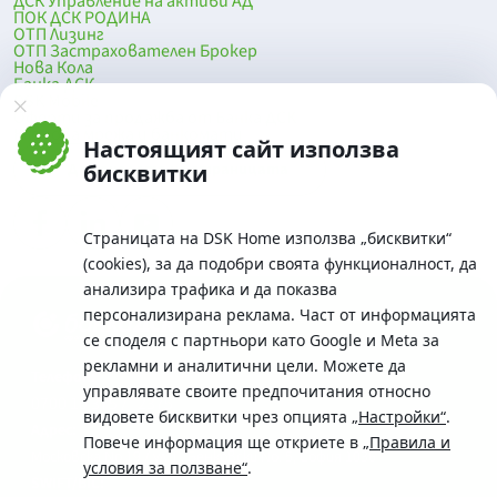
ДСК Управление на активи АД
ПОК ДСК РОДИНА
ОТП Лизинг
ОТП Застрахователен Брокер
Нова Кола
Банка ДСК
DSK Mobile
Оферти за продажба от Банка ДСК
Клонова мрежа и банкомати
Настоящият сайт използва
До началото на страницата
бисквитки
Страницата на DSK Home използва „бисквитки“
(cookies), за да подобри своята функционалност, да
анализира трафика и да показва
персонализирана реклама. Част от информацията
се споделя с партньори като Google и Meta за
рекламни и аналитични цели. Можете да
Телефон:
управлявате своите предпочитания относно
0700 10 375 / *2375
видовете бисквитки чрез опцията
„Настройки“
.
Aдрес:
Повече информация ще откриете в
„Правила и
Московска No.19 / ул. Г. Бенковски No. 5, София 1036
условия за ползване“
.
SWIFT/BIC: