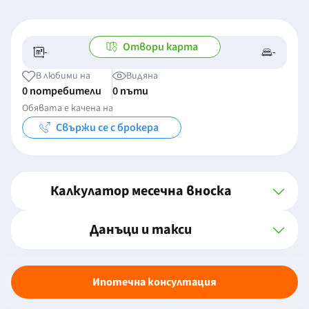
Отвори карта
-
-
-/-
-
В любими на
Видяна
0 потребители
0 пъти
Обявата е качена на
Свържи се с брокера
Калкулатор месечна вноска
Данъци и такси
Ипотечна консултация