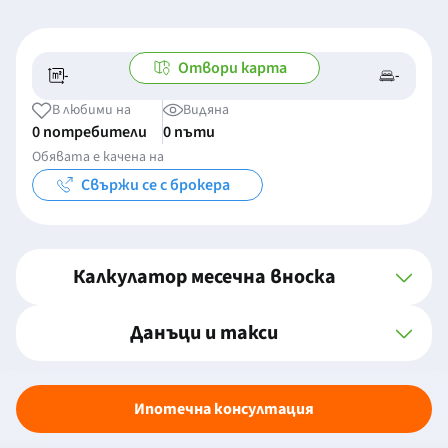
Отвори карта
-
-
-/-
-
В любими на
Видяна
0 потребители
0 пъти
Обявата е качена на
Свържи се с брокера
Калкулатор месечна вноска
Данъци и такси
Ипотечна консултация