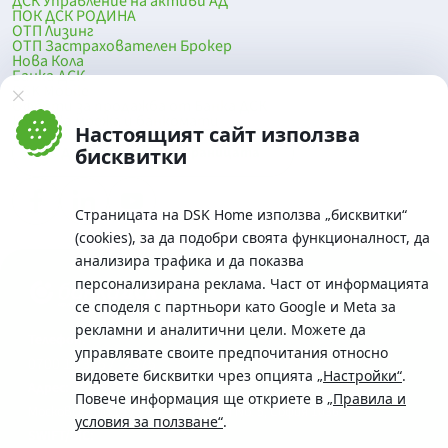
ДСК Управление на активи АД
ПОК ДСК РОДИНА
ОТП Лизинг
ОТП Застрахователен Брокер
Нова Кола
Банка ДСК
DSK Mobile
Оферти за продажба от Банка ДСК
Клонова мрежа и банкомати
Настоящият сайт използва
До началото на страницата
бисквитки
Страницата на DSK Home използва „бисквитки“
(cookies), за да подобри своята функционалност, да
анализира трафика и да показва
персонализирана реклама. Част от информацията
се споделя с партньори като Google и Meta за
рекламни и аналитични цели. Можете да
Телефон:
управлявате своите предпочитания относно
0700 10 375 / *2375
видовете бисквитки чрез опцията
„Настройки“
.
Aдрес:
Повече информация ще откриете в
„Правила и
Московска No.19 / ул. Г. Бенковски No. 5, София 1036
условия за ползване“
.
SWIFT/BIC: