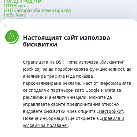
ПОК ДСК РОДИНА
ОТП Лизинг
ОТП Застрахователен Брокер
Нова Кола
Банка ДСК
DSK Mobile
Оферти за продажба от Банка ДСК
Клонова мрежа и банкомати
Настоящият сайт използва
До началото на страницата
бисквитки
Страницата на DSK Home използва „бисквитки“
(cookies), за да подобри своята функционалност, да
анализира трафика и да показва
персонализирана реклама. Част от информацията
се споделя с партньори като Google и Meta за
рекламни и аналитични цели. Можете да
Телефон:
управлявате своите предпочитания относно
0700 10 375 / *2375
видовете бисквитки чрез опцията
„Настройки“
.
Aдрес:
Повече информация ще откриете в
„Правила и
Московска No.19 / ул. Г. Бенковски No. 5, София 1036
условия за ползване“
.
SWIFT/BIC: