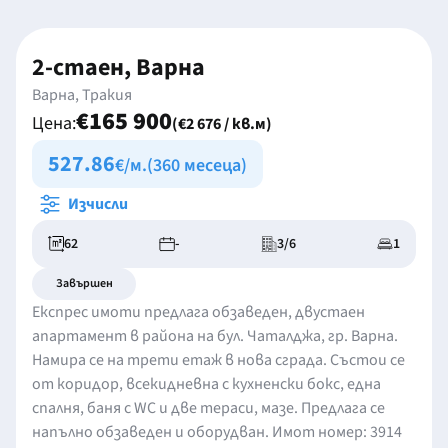
2-стаен, Варна
Варна, Тракия
€165 900
Цена:
(€2 676 / кв.м)
527.86
€/м.
(360 месеца)
Изчисли
62
-
3/6
1
Завършен
Експрес имоти предлага обзаведен, двустаен
апартамент в района на бул. Чаталджа, гр. Варна.
Намира се на трети етаж в нова сграда. Състои се
от коридор, всекидневна с кухненски бокс, една
спалня, баня с WC и две тераси, мазе. Предлага се
напълно обзаведен и оборудван. Имот номер: 3914