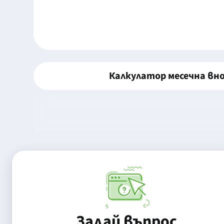
Калкулатор месечна вн
Задай въпрос