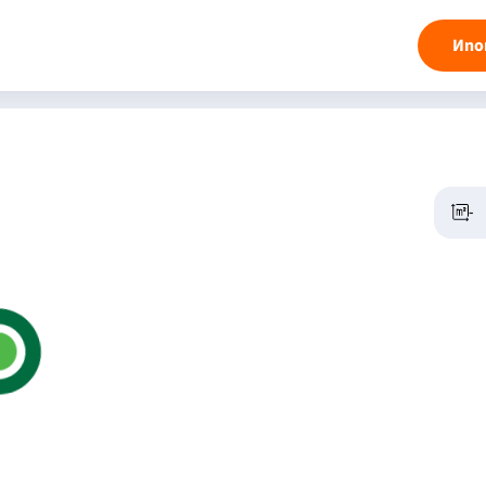
Ипо
-