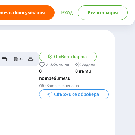
Вход
течна консултация
Регистрация
Отвори карта
-
-/-
-
В любими на
Видяна
0
0 пъти
потребители
Обявата е качена на
Свържи се с брокера