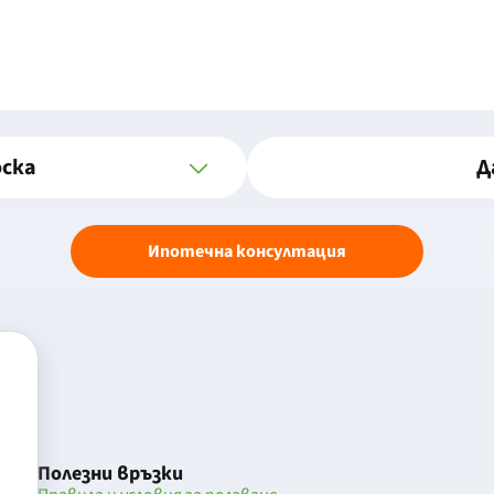
оска
Д
Ипотечна консултация
Полезни връзки