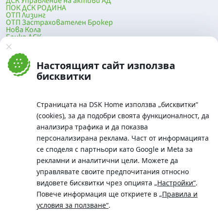
ДСК Управление на активи АД
ПОК ДСК РОДИНА
ОТП Лизинг
ОТП Застрахователен Брокер
Нова Кола
Банка ДСК
DSK Mobile
Оферти за продажба от Банка ДСК
Клонова мрежа и банкомати
Настоящият сайт използва
До началото на страницата
бисквитки
Страницата на DSK Home използва „бисквитки“
(cookies), за да подобри своята функционалност, да
анализира трафика и да показва
персонализирана реклама. Част от информацията
се споделя с партньори като Google и Meta за
рекламни и аналитични цели. Можете да
Телефон:
управлявате своите предпочитания относно
0700 10 375 / *2375
видовете бисквитки чрез опцията
„Настройки“
.
Aдрес:
Повече информация ще откриете в
„Правила и
Московска No.19 / ул. Г. Бенковски No. 5, София 1036
условия за ползване“
.
SWIFT/BIC: