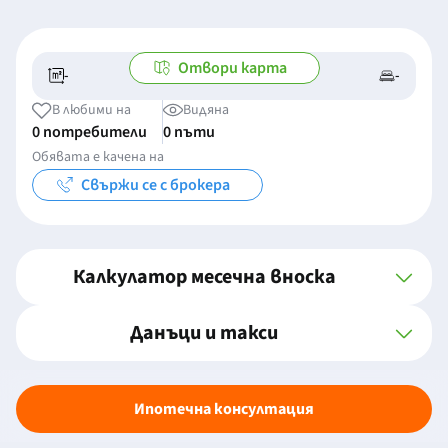
Отвори карта
-
-
-/-
-
В любими на
Видяна
0 потребители
0 пъти
Обявата е качена на
Свържи се с брокера
Калкулатор месечна вноска
Данъци и такси
Ипотечна консултация