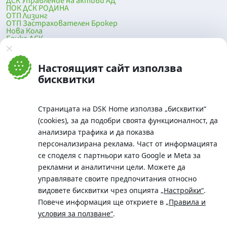
ДСК Управление на активи АД
ПОК ДСК РОДИНА
ОТП Лизинг
ОТП Застрахователен Брокер
Нова Кола
Банка ДСК
DSK Mobile
Оферти за продажба от Банка ДСК
Клонова мрежа и банкомати
Настоящият сайт използва
До началото на страницата
бисквитки
Страницата на DSK Home използва „бисквитки“
(cookies), за да подобри своята функционалност, да
анализира трафика и да показва
персонализирана реклама. Част от информацията
се споделя с партньори като Google и Meta за
рекламни и аналитични цели. Можете да
Телефон:
управлявате своите предпочитания относно
0700 10 375 / *2375
видовете бисквитки чрез опцията
„Настройки“
.
Aдрес:
Повече информация ще откриете в
„Правила и
Московска No.19 / ул. Г. Бенковски No. 5, София 1036
условия за ползване“
.
SWIFT/BIC: