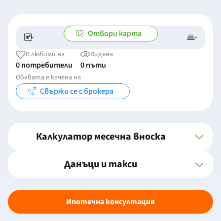
Отвори карта
-
-
-/-
-
В любими на
Видяна
0 потребители
0 пъти
Обявата е качена на
Свържи се с брокера
Калкулатор месечна вноска
Данъци и такси
Ипотечна консултация