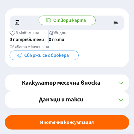
Отвори карта
-
-
-/-
-
В любими на
Видяна
0 потребители
0 пъти
Обявата е качена на
Свържи се с брокера
Калкулатор месечна вноска
Данъци и такси
Ипотечна консултация