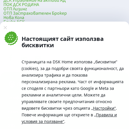
ДСК Управление на активи АД
ПОК ДСК РОДИНА
ОТП Лизинг
ОТП Застрахователен Брокер
Нова Кола
Банка ДСК
DSK Mobile
Оферти за продажба от Банка ДСК
Клонова мрежа и банкомати
Настоящият сайт използва
До началото на страницата
бисквитки
Страницата на DSK Home използва „бисквитки“
(cookies), за да подобри своята функционалност, да
анализира трафика и да показва
персонализирана реклама. Част от информацията
се споделя с партньори като Google и Meta за
рекламни и аналитични цели. Можете да
Телефон:
управлявате своите предпочитания относно
0700 10 375 / *2375
видовете бисквитки чрез опцията
„Настройки“
.
Aдрес:
Повече информация ще откриете в
„Правила и
Московска No.19 / ул. Г. Бенковски No. 5, София 1036
условия за ползване“
.
SWIFT/BIC: