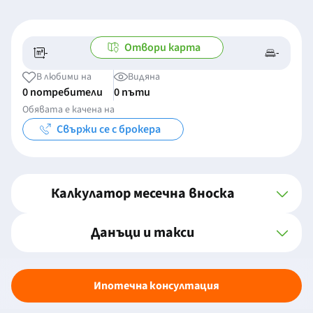
Отвори карта
-
-
-/-
-
В любими на
Видяна
0 потребители
0 пъти
Обявата е качена на
Свържи се с брокера
Калкулатор месечна вноска
Данъци и такси
Ипотечна консултация