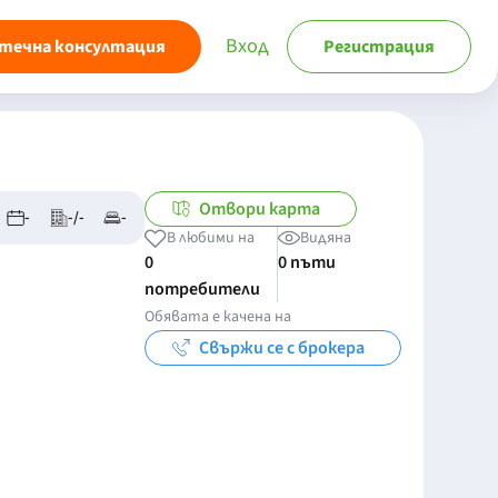
Вход
течна консултация
Регистрация
Отвори карта
-
-/-
-
В любими на
Видяна
0
0 пъти
потребители
Обявата е качена на
Свържи се с брокера