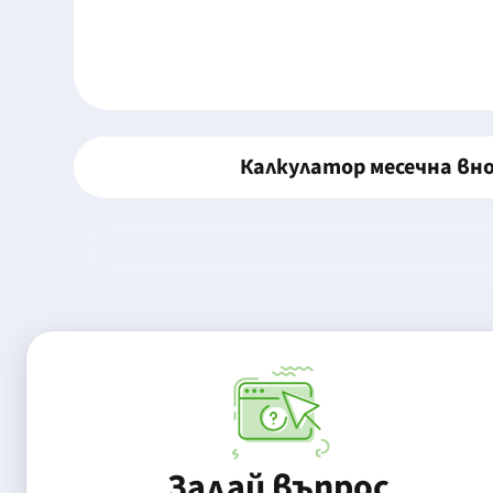
Калкулатор месечна вн
Задай въпрос