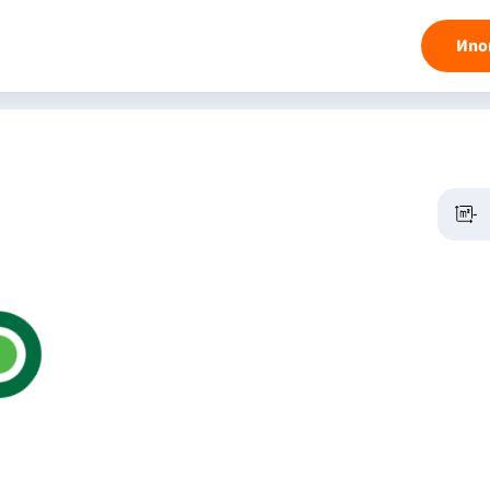
Ипо
-