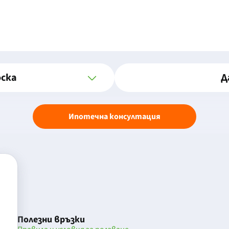
оска
Д
Ипотечна консултация
Полезни връзки