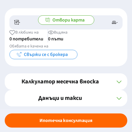
Отвори карта
-
-
-/-
-
В любими на
Видяна
0 потребители
0 пъти
Обявата е качена на
Свържи се с брокера
Калкулатор месечна вноска
Данъци и такси
Ипотечна консултация