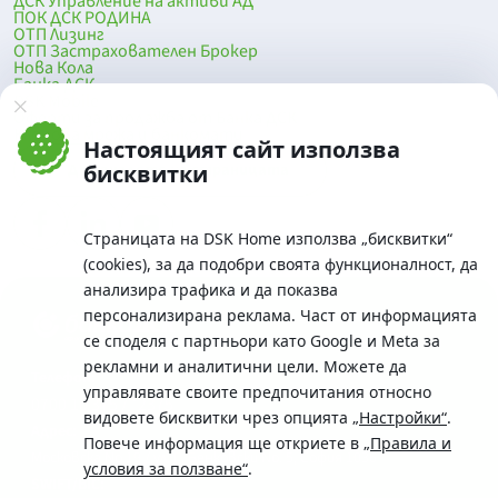
ДСК Управление на активи АД
ПОК ДСК РОДИНА
ОТП Лизинг
ОТП Застрахователен Брокер
Нова Кола
Банка ДСК
DSK Mobile
Оферти за продажба от Банка ДСК
Клонова мрежа и банкомати
Настоящият сайт използва
До началото на страницата
бисквитки
Страницата на DSK Home използва „бисквитки“
(cookies), за да подобри своята функционалност, да
анализира трафика и да показва
персонализирана реклама. Част от информацията
се споделя с партньори като Google и Meta за
рекламни и аналитични цели. Можете да
Телефон:
управлявате своите предпочитания относно
0700 10 375 / *2375
видовете бисквитки чрез опцията
„Настройки“
.
Aдрес:
Повече информация ще откриете в
„Правила и
Московска No.19 / ул. Г. Бенковски No. 5, София 1036
условия за ползване“
.
SWIFT/BIC: