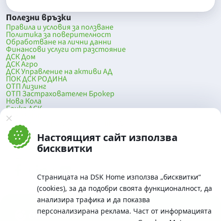
Полезни връзки
Правила и условия за ползване
Политика за поверителност
Обработване на лични данни
Финансови услуги от разстояние
ДСК Дом
ДСК Агро
ДСК Управление на активи АД
ПОК ДСК РОДИНА
ОТП Лизинг
ОТП Застрахователен Брокер
Нова Кола
Банка ДСК
DSK Mobile
Оферти за продажба от Банка ДСК
Клонова мрежа и банкомати
Настоящият сайт използва
До началото на страницата
бисквитки
Страницата на DSK Home използва „бисквитки“
(cookies), за да подобри своята функционалност, да
анализира трафика и да показва
персонализирана реклама. Част от информацията