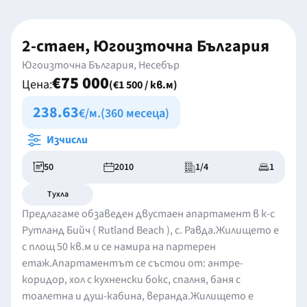
2-стаен, Югоизточна България
Югоизточна България, Несебър
€75 000
Цена:
(€1 500 / кв.м)
238.63
€/м.
(360 месеца)
Изчисли
50
2010
1/4
1
Тухла
Предлагаме обзаведен двустаен апартамент в к-с
Рутланд Бийч ( Rutland Beach ), с. Равда.Жилището е
с площ 50 кв.м и се намира на партерен
етаж.Апартаментът се състои от: антре-
коридор, хол с кухненски бокс, спалня, баня с
тоалетна и душ-кабина, веранда.Жилището е