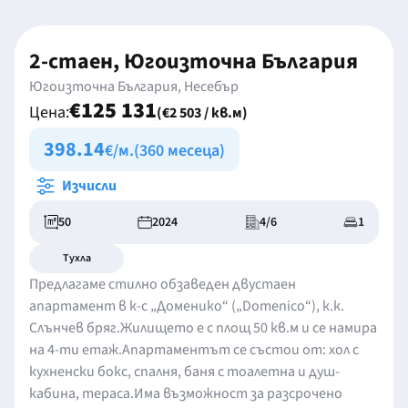
2-стаен, Югоизточна България
Югоизточна България, Несебър
€125 131
Цена:
(€2 503 / кв.м)
398.14
€/м.
(360 месеца)
Изчисли
50
2024
4/6
1
Тухла
Предлагаме стилно обзаведен двустаен
апартамент в к-с „Доменико“ („Domenico“), к.к.
Слънчев бряг.Жилището е с площ 50 кв.м и се намира
на 4-ти етаж.Апартаментът се състои от: хол с
кухненски бокс, спалня, баня с тоалетна и душ-
кабина, тераса.Има възможност за разсрочено