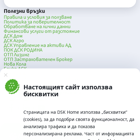
Полезни връзки
Правила и условия за ползване
Политика за поверителност
Обработване на лични данни
Финансови услуги от разстояние
ДСК Дом
ДСК Агро
ДСК Управление на активи АД
ПОК ДСК РОДИНА
ОТП Лизинг
ОТП Застрахователен Брокер
Нова Кола
Банка ДСК
DSK Mobile
Оферти за продажба от Банка ДСК
Клонова мрежа и банкомати
Настоящият сайт използва
До началото на страницата
бисквитки
Страницата на DSK Home използва „бисквитки“
(cookies), за да подобри своята функционалност, да
анализира трафика и да показва
персонализирана реклама. Част от информацията