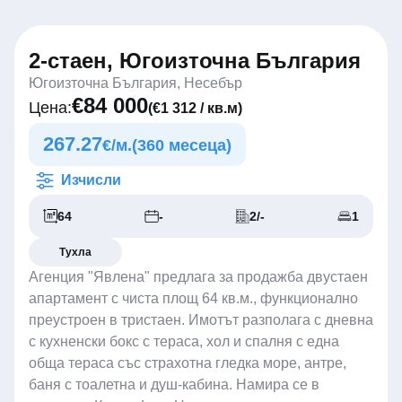
2-стаен, Югоизточна България
Югоизточна България, Несебър
€84 000
Цена:
(€1 312 / кв.м)
267.27
€/м.
(360 месеца)
Изчисли
64
-
2/-
1
Тухла
Агенция "Явлена" предлага за продажба двустаен
апартамент с чиста площ 64 кв.м., функционално
преустроен в тристаен. Имотът разполага с дневна
с кухненски бокс с тераса, хол и спалня с една
обща тераса със страхотна гледка море, антре,
баня с тоалетна и душ-кабина. Намира се в