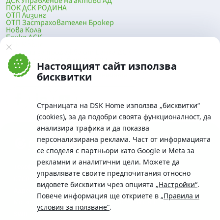
ДСК Управление на активи АД
ПОК ДСК РОДИНА
ОТП Лизинг
ОТП Застрахователен Брокер
Нова Кола
Банка ДСК
DSK Mobile
Оферти за продажба от Банка ДСК
Клонова мрежа и банкомати
Настоящият сайт използва
До началото на страницата
бисквитки
Страницата на DSK Home използва „бисквитки“
(cookies), за да подобри своята функционалност, да
анализира трафика и да показва
персонализирана реклама. Част от информацията
се споделя с партньори като Google и Meta за
рекламни и аналитични цели. Можете да
Телефон:
управлявате своите предпочитания относно
0700 10 375 / *2375
видовете бисквитки чрез опцията
„Настройки“
.
Aдрес:
Повече информация ще откриете в
„Правила и
Московска No.19 / ул. Г. Бенковски No. 5, София 1036
условия за ползване“
.
SWIFT/BIC: