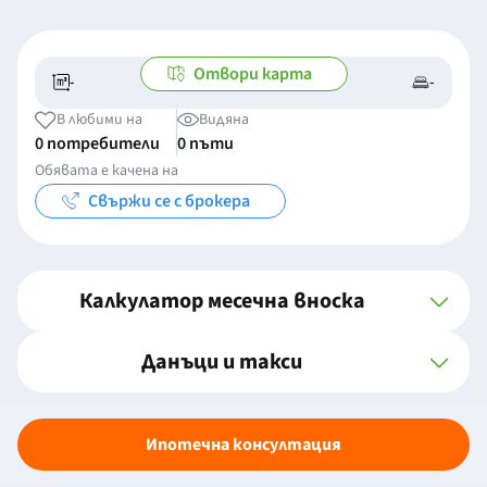
Отвори карта
-
-
-/-
-
В любими на
Видяна
0 потребители
0 пъти
Обявата е качена на
Свържи се с брокера
Калкулатор месечна вноска
Данъци и такси
Ипотечна консултация