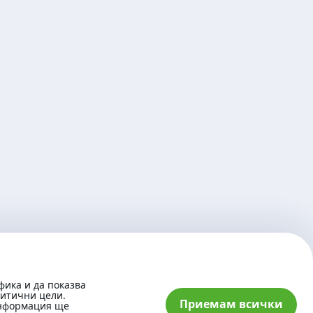
фика и да показва
литични цели.
Приемам всички
информация ще