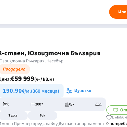
Ипо
2-стаен, Югоизточна България
Югоизточна България, Несебър
Продадено
€59 999
Цена:
(€- / кв.м)
190.90
€/м.
(360 месеца)
Изчисли
0
2007
0/-
1
От
Тухла
Ток
В любим
Имоти Премиер представя двустаен апартамент
0 потреб