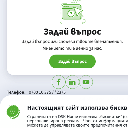
Задай въпрос
Задай въпрос или сподели твоите впечатления.
Mнението ти е ценно за нас.
Задай въпрос
Телефон:
0700 10 375 / *2375
Aдрес:
Московска No.19 / ул. Г. Бенковски No. 5, София 1
SWIFT/BIC:
BIC/SWIFT на Банка ДСК: STSABGSF
Настоящият сайт използва биск
Страницата на DSK Home използва „бисквитки“ (co
персонализирана реклама. Част от информацията 
Можете да управлявате своите предпочитания от