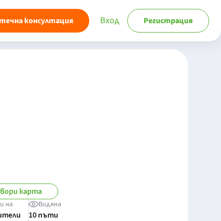
Вход
течна консултация
Регистрация
вори карта
и на
Видяна
ители
10 пъти