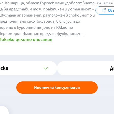
в с. Кошарица, област БургасИмаме удоволствието
Обявата е 
да ви представим този практичен и уютен имот –
Свъ
двустаен апартамент, разположен в спокойното и
предпочитано село Кошарица, в близост до
морето и курортните зони на Южното
Черноморие.Имотът предлага функционалн...
Покажи цялото описание
оска
Д
Ипотечна консултация