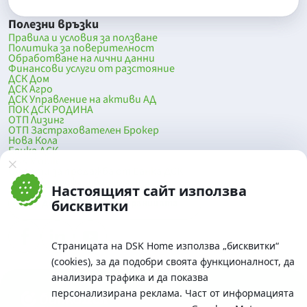
Полезни връзки
Правила и условия за ползване
Политика за поверителност
Обработване на лични данни
Финансови услуги от разстояние
ДСК Дом
ДСК Агро
ДСК Управление на активи АД
ПОК ДСК РОДИНА
ОТП Лизинг
ОТП Застрахователен Брокер
Нова Кола
Банка ДСК
DSK Mobile
Оферти за продажба от Банка ДСК
Клонова мрежа и банкомати
Настоящият сайт използва
До началото на страницата
бисквитки
Страницата на DSK Home използва „бисквитки“
(cookies), за да подобри своята функционалност, да
анализира трафика и да показва
персонализирана реклама. Част от информацията