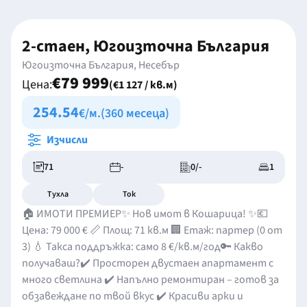
2-стаен, Югоизточна България
Югоизточна България, Несебър
€79 999
Цена:
(€1 127 / кв.м)
254.54
€/м.
(360 месеца)
Изчисли
71
-
0/-
1
Тухла
Ток
🏠 ИМОТИ ПРЕМИЕР✨ Нов имот в Кошарица! ✨💶
Цена: 79 000 € 📏 Площ: 71 кв.м 🏢 Етаж: партер (0 от
3) 💧 Такса поддръжка: само 8 €/кв.м/год🔑 Какво
получаваш?✔️ Просторен двустаен апартамент с
много светлина ✔️ Напълно ремонтиран – готов за
обзавеждане по твой вкус ✔️ Красиви арки и