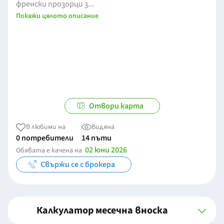
френски прозорци з...
Покажи цялото описание
Отвори карта
В любими на
Видяна
0 потребители
14 пъти
02 юни 2026
Обявата е качена на
Свържи се с брокера
Калкулатор месечна вноска