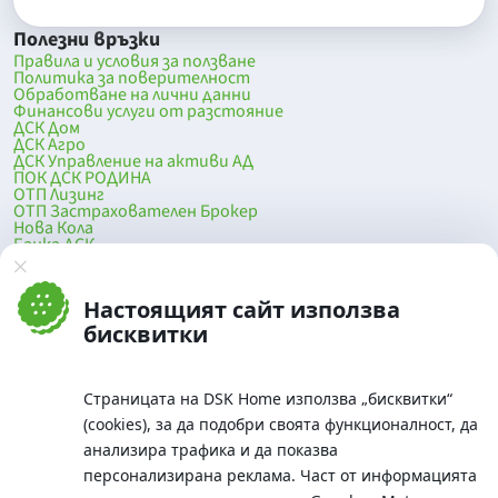
Полезни връзки
Правила и условия за ползване
Политика за поверителност
Обработване на лични данни
Финансови услуги от разстояние
ДСК Дом
ДСК Агро
ДСК Управление на активи АД
ПОК ДСК РОДИНА
ОТП Лизинг
ОТП Застрахователен Брокер
Нова Кола
Банка ДСК
DSK Mobile
Оферти за продажба от Банка ДСК
Клонова мрежа и банкомати
Настоящият сайт използва
До началото на страницата
бисквитки
Страницата на DSK Home използва „бисквитки“
(cookies), за да подобри своята функционалност, да
анализира трафика и да показва
персонализирана реклама. Част от информацията