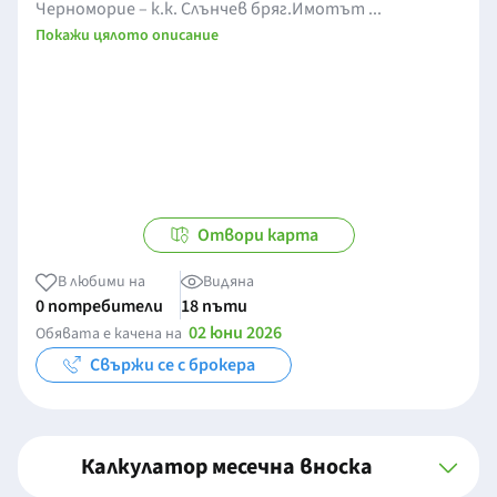
Черноморие – к.к. Слънчев бряг.Имотът ...
Покажи цялото описание
Отвори карта
В любими на
Видяна
0 потребители
18 пъти
02 юни 2026
Обявата е качена на
Свържи се с брокера
Калкулатор месечна вноска