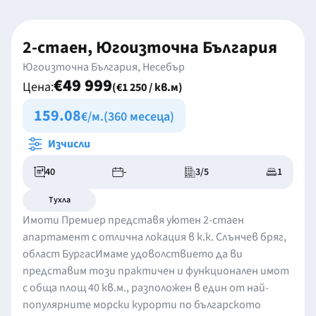
2-стаен, Югоизточна България
Югоизточна България, Несебър
€49 999
Цена:
(€1 250 / кв.м)
159.08
€/м.
(360 месеца)
Изчисли
40
-
3/5
1
Тухла
Имоти Премиер представя уютен 2-стаен
апартамент с отлична локация в к.к. Слънчев бряг,
област БургасИмаме удоволствието да ви
представим този практичен и функционален имот
с обща площ 40 кв.м., разположен в един от най-
популярните морски курорти по българското