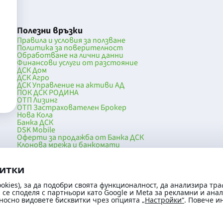
Полезни връзки
Правила и условия за ползване
Политика за поверителност
Обработване на лични данни
Финансови услуги от разстояние
ДСК Дом
ДСК Агро
ДСК Управление на активи АД
ПОК ДСК РОДИНА
ОТП Лизинг
ОТП Застрахователен Брокер
Нова Кола
Банка ДСК
DSK Mobile
Оферти за продажба от Банка ДСК
Клонова мрежа и банкомати
036
До началото на страницата
витки
okies), за да подобри своята функционалност, да анализира тра
се споделя с партньори като Google и Meta за рекламни и ана
носно видовете бисквитки чрез опцията
„Настройки“
. Повече 