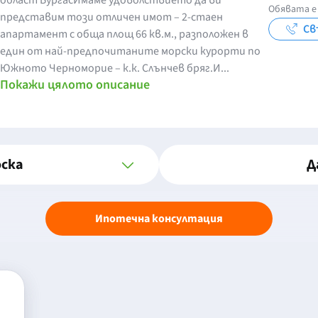
област БургасИмаме удоволствието да ви
Обявата е 
представим този отличен имот – 2-стаен
Св
апартамент с обща площ 66 кв.м., разположен в
един от най-предпочитаните морски курорти по
Южното Черноморие – к.к. Слънчев бряг.И...
Покажи цялото описание
оска
Д
Ипотечна консултация