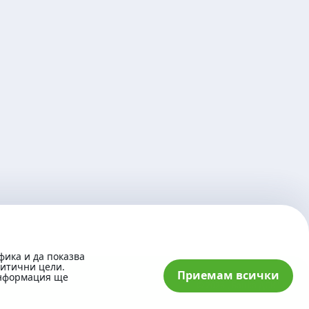
фика и да показва
литични цели.
Приемам всички
информация ще
© 2026 „Банка ДСК“ АД