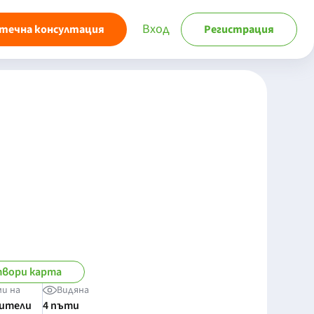
Вход
течна консултация
Регистрация
вори карта
ми на
Видяна
бители
4 пъти