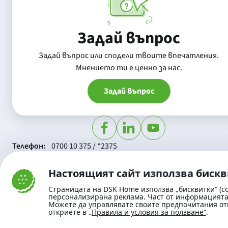
Задай въпрос
Задай въпрос или сподели твоите впечатления.
Mнението ти е ценно за нас.
Задай въпрос
Телефон:
0700 10 375 / *2375
Aдрес:
Московска No.19 / ул. Г. Бенковски No. 5, София 1
SWIFT/BIC:
BIC/SWIFT на Банка ДСК: STSABGSF
Настоящият сайт използва биск
Страницата на DSK Home използва „бисквитки“ (co
персонализирана реклама. Част от информацията 
Можете да управлявате своите предпочитания от
откриете в
„Правила и условия за ползване“
.