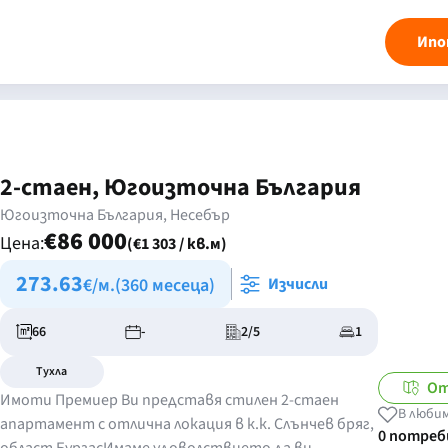
Ипо
2-стаен, Югоизточна България
Югоизточна България, Несебър
€86 000
Цена:
(€1 303 / кв.м)
273.63
€/м.
(360 месеца)
Изчисли
66
-
2/5
1
Тухла
От
Имоти Премиер Ви представя стилен 2-стаен
В люби
апартамент с отлична локация в к.к. Слънчев бряг,
0 потре