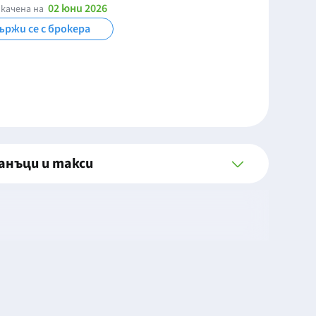
02 юни 2026
качена на
ържи се с брокера
анъци и такси