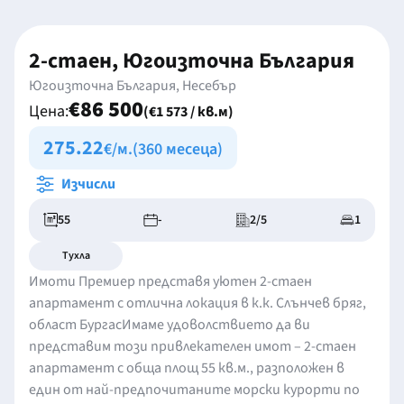
2-стаен, Югоизточна България
Югоизточна България, Несебър
€86 500
Цена:
(€1 573 / кв.м)
275.22
€/м.
(360 месеца)
Изчисли
55
-
2/5
1
Тухла
Имоти Премиер представя уютен 2-стаен
апартамент с отлична локация в к.к. Слънчев бряг,
област БургасИмаме удоволствието да ви
представим този привлекателен имот – 2-стаен
апартамент с обща площ 55 кв.м., разположен в
един от най-предпочитаните морски курорти по