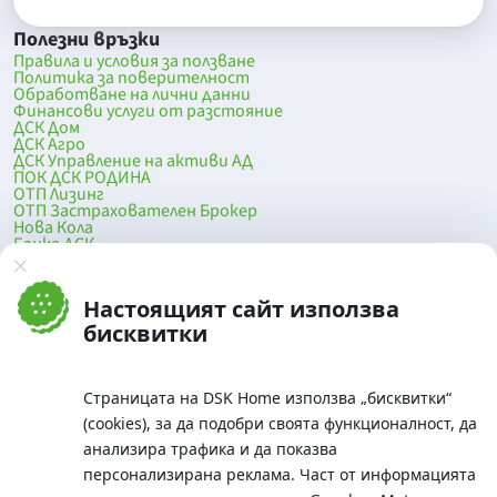
Полезни връзки
Правила и условия за ползване
Политика за поверителност
Обработване на лични данни
Финансови услуги от разстояние
ДСК Дом
ДСК Агро
ДСК Управление на активи АД
ПОК ДСК РОДИНА
ОТП Лизинг
ОТП Застрахователен Брокер
Нова Кола
Банка ДСК
DSK Mobile
Оферти за продажба от Банка ДСК
Клонова мрежа и банкомати
Настоящият сайт използва
До началото на страницата
бисквитки
Страницата на DSK Home използва „бисквитки“
(cookies), за да подобри своята функционалност, да
анализира трафика и да показва
персонализирана реклама. Част от информацията