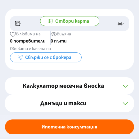
Отвори карта
-
-
-/-
-
В любими на
Видяна
0 потребители
0 пъти
Обявата е качена на
Свържи се с брокера
Калкулатор месечна вноска
Данъци и такси
Ипотечна консултация