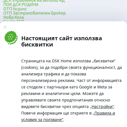
ДСК Управление на активи АД
ПОК ДСК РОДИНА
ОТП Лизинг
ОТП Застрахователен Брокер
Нова Кола
Банка ДСК
DSK Mobile
Оферти за продажба от Банка ДСК
Клонова мрежа и банкомати
Настоящият сайт използва
До началото на страницата
бисквитки
Страницата на DSK Home използва „бисквитки“
(cookies), за да подобри своята функционалност, да
анализира трафика и да показва
персонализирана реклама. Част от информацията
се споделя с партньори като Google и Meta за
рекламни и аналитични цели. Можете да
Телефон:
управлявате своите предпочитания относно
0700 10 375 / *2375
видовете бисквитки чрез опцията
„Настройки“
.
Aдрес:
Повече информация ще откриете в
„Правила и
Московска No.19 / ул. Г. Бенковски No. 5, София 1036
условия за ползване“
.
SWIFT/BIC: