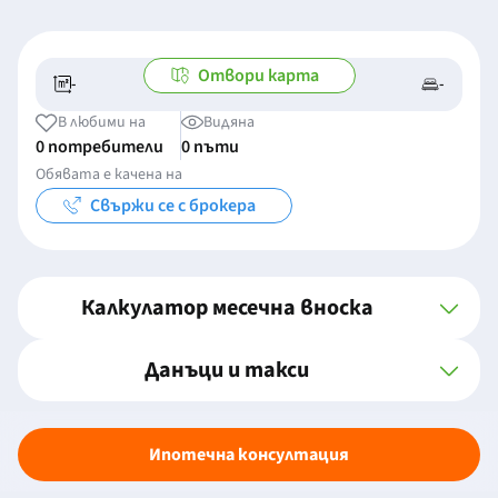
Отвори карта
-
-
-/-
-
В любими на
Видяна
0 потребители
0 пъти
Обявата е качена на
Свържи се с брокера
Калкулатор месечна вноска
Данъци и такси
Ипотечна консултация