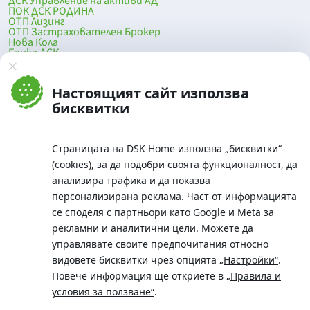
ДСК Управление на активи АД
ПОК ДСК РОДИНА
ОТП Лизинг
ОТП Застрахователен Брокер
Нова Кола
Банка ДСК
DSK Mobile
Оферти за продажба от Банка ДСК
Клонова мрежа и банкомати
Настоящият сайт използва
До началото на страницата
бисквитки
Страницата на DSK Home използва „бисквитки“
(cookies), за да подобри своята функционалност, да
анализира трафика и да показва
персонализирана реклама. Част от информацията
се споделя с партньори като Google и Meta за
рекламни и аналитични цели. Можете да
Телефон:
управлявате своите предпочитания относно
0700 10 375 / *2375
видовете бисквитки чрез опцията
„Настройки“
.
Aдрес:
Повече информация ще откриете в
„Правила и
Московска No.19 / ул. Г. Бенковски No. 5, София 1036
условия за ползване“
.
SWIFT/BIC: