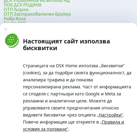
ДСК Управление на активи АД
ПОК ДСК РОДИНА
ОТП Лизинг
ОТП Застрахователен Брокер
Нова Кола
Банка ДСК
DSK Mobile
Оферти за продажба от Банка ДСК
Клонова мрежа и банкомати
Настоящият сайт използва
До началото на страницата
бисквитки
Страницата на DSK Home използва „бисквитки“
(cookies), за да подобри своята функционалност, да
анализира трафика и да показва
персонализирана реклама. Част от информацията
се споделя с партньори като Google и Meta за
рекламни и аналитични цели. Можете да
Телефон:
управлявате своите предпочитания относно
0700 10 375 / *2375
видовете бисквитки чрез опцията
„Настройки“
.
Aдрес:
Повече информация ще откриете в
„Правила и
Московска No.19 / ул. Г. Бенковски No. 5, София 1036
условия за ползване“
.
SWIFT/BIC: