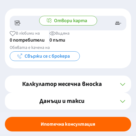
Отвори карта
-
-
-/-
-
В любими на
Видяна
0 потребители
0 пъти
Обявата е качена на
Свържи се с брокера
Калкулатор месечна вноска
Данъци и такси
Ипотечна консултация