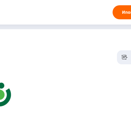
Ипо
-