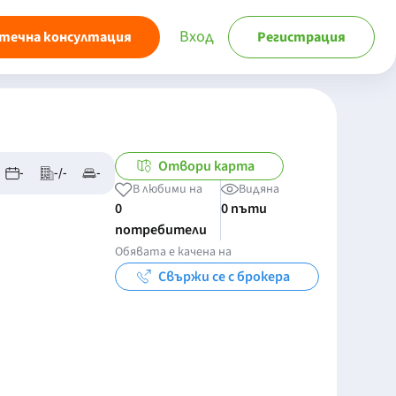
Вход
течна консултация
Регистрация
Отвори карта
-
-/-
-
В любими на
Видяна
0
0 пъти
потребители
Обявата е качена на
Свържи се с брокера