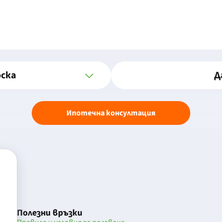
оска
Д
Ипотечна консултация
Полезни връзки