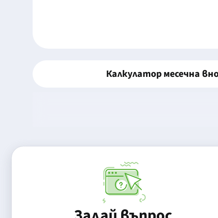
Калкулатор месечна вн
Задай въпрос