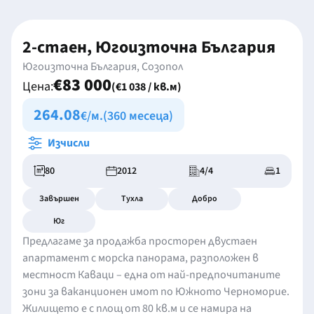
2-стаен, Югоизточна България
Югоизточна България, Созопол
€83 000
Цена:
(€1 038 / кв.м)
264.08
€/м.
(360 месеца)
Изчисли
80
2012
4/4
1
Завършен
Тухла
Добро
Юг
Предлагаме за продажба просторен двустаен
апартамент с морска панорама, разположен в
местност Каваци – една от най-предпочитаните
зони за ваканционен имот по Южното Черноморие.
Жилището е с площ от 80 кв.м и се намира на