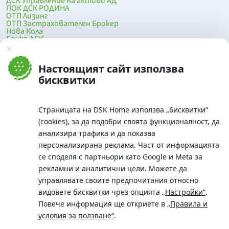
ДСК Управление на активи АД
ПОК ДСК РОДИНА
ОТП Лизинг
ОТП Застрахователен Брокер
Нова Кола
Банка ДСК
DSK Mobile
Оферти за продажба от Банка ДСК
Клонова мрежа и банкомати
Настоящият сайт използва
До началото на страницата
бисквитки
Страницата на DSK Home използва „бисквитки“
(cookies), за да подобри своята функционалност, да
анализира трафика и да показва
персонализирана реклама. Част от информацията
се споделя с партньори като Google и Meta за
рекламни и аналитични цели. Можете да
Телефон:
управлявате своите предпочитания относно
0700 10 375 / *2375
видовете бисквитки чрез опцията
„Настройки“
.
Aдрес:
Повече информация ще откриете в
„Правила и
Московска No.19 / ул. Г. Бенковски No. 5, София 1036
условия за ползване“
.
SWIFT/BIC: