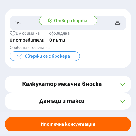
Отвори карта
-
-
-/-
-
В любими на
Видяна
0 потребители
0 пъти
Обявата е качена на
Свържи се с брокера
Калкулатор месечна вноска
Данъци и такси
Ипотечна консултация