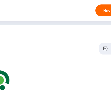
Ипо
-