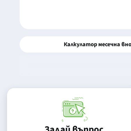
Калкулатор месечна вн
Задай въпрос