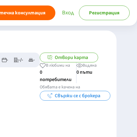
Вход
течна консултация
Регистрация
Отвори карта
-
-/-
-
В любими на
Видяна
0
0 пъти
потребители
Обявата е качена на
Свържи се с брокера