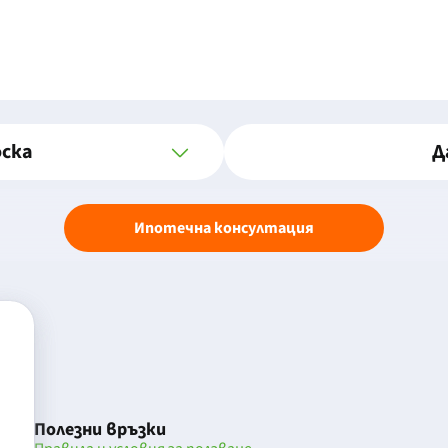
оска
Д
Ипотечна консултация
Полезни връзки