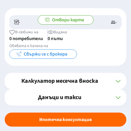
Отвори карта
-
-
-/-
-
В любими на
Видяна
0 потребители
0 пъти
Обявата е качена на
Свържи се с брокера
Калкулатор месечна вноска
Данъци и такси
Ипотечна консултация