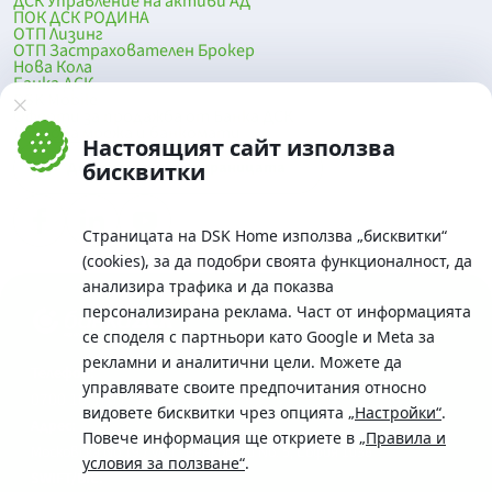
ДСК Управление на активи АД
ПОК ДСК РОДИНА
ОТП Лизинг
ОТП Застрахователен Брокер
Нова Кола
Банка ДСК
DSK Mobile
Оферти за продажба от Банка ДСК
Клонова мрежа и банкомати
Настоящият сайт използва
До началото на страницата
бисквитки
Страницата на DSK Home използва „бисквитки“
(cookies), за да подобри своята функционалност, да
анализира трафика и да показва
персонализирана реклама. Част от информацията
се споделя с партньори като Google и Meta за
рекламни и аналитични цели. Можете да
Телефон:
управлявате своите предпочитания относно
0700 10 375 / *2375
видовете бисквитки чрез опцията
„Настройки“
.
Aдрес:
Повече информация ще откриете в
„Правила и
Московска No.19 / ул. Г. Бенковски No. 5, София 1036
условия за ползване“
.
SWIFT/BIC: