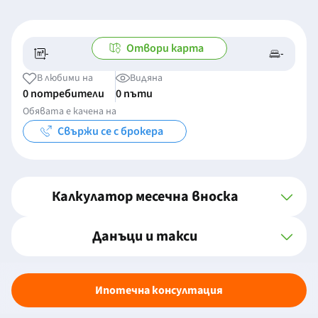
Отвори карта
-
-
-/-
-
В любими на
Видяна
0 потребители
0 пъти
Обявата е качена на
Свържи се с брокера
Калкулатор месечна вноска
Данъци и такси
Ипотечна консултация