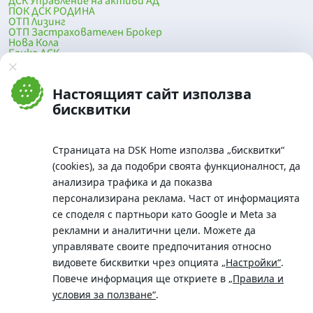
ДСК Управление на активи АД
ПОК ДСК РОДИНА
ОТП Лизинг
ОТП Застрахователен Брокер
Нова Кола
Банка ДСК
DSK Mobile
Оферти за продажба от Банка ДСК
Клонова мрежа и банкомати
Настоящият сайт използва
До началото на страницата
бисквитки
Страницата на DSK Home използва „бисквитки“
(cookies), за да подобри своята функционалност, да
анализира трафика и да показва
персонализирана реклама. Част от информацията
се споделя с партньори като Google и Meta за
рекламни и аналитични цели. Можете да
Телефон:
управлявате своите предпочитания относно
0700 10 375 / *2375
видовете бисквитки чрез опцията
„Настройки“
.
Aдрес:
Повече информация ще откриете в
„Правила и
Московска No.19 / ул. Г. Бенковски No. 5, София 1036
условия за ползване“
.
SWIFT/BIC: