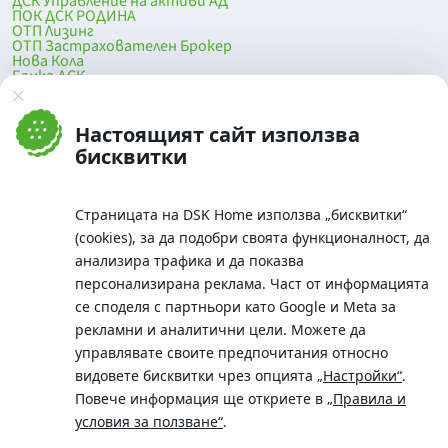
ДСК Управление на активи АД
ПОК ДСК РОДИНА
ОТП Лизинг
ОТП Застрахователен Брокер
Нова Кола
Банка ДСК
DSK Mobile
Оферти за продажба от Банка ДСК
Клонова мрежа и банкомати
Настоящият сайт използва
До началото на страницата
бисквитки
Страницата на DSK Home използва „бисквитки“
(cookies), за да подобри своята функционалност, да
анализира трафика и да показва
персонализирана реклама. Част от информацията
се споделя с партньори като Google и Meta за
рекламни и аналитични цели. Можете да
Телефон:
управлявате своите предпочитания относно
0700 10 375 / *2375
видовете бисквитки чрез опцията
„Настройки“
.
Aдрес:
Повече информация ще откриете в
„Правила и
Московска No.19 / ул. Г. Бенковски No. 5, София 1036
условия за ползване“
.
SWIFT/BIC: