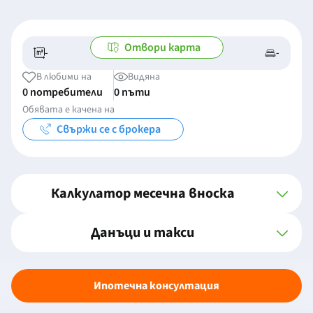
Отвори карта
-
-
-/-
-
В любими на
Видяна
0 потребители
0 пъти
Обявата е качена на
Свържи се с брокера
Калкулатор месечна вноска
Данъци и такси
Ипотечна консултация