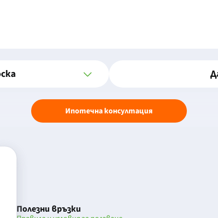
оска
Д
Ипотечна консултация
Полезни връзки