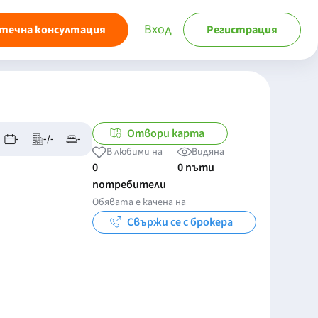
Вход
течна консултация
Регистрация
Отвори карта
-
-/-
-
В любими на
Видяна
0
0 пъти
потребители
Обявата е качена на
Свържи се с брокера