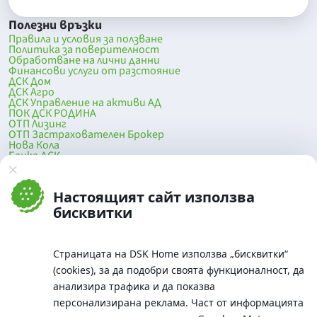
Полезни връзки
Правила и условия за ползване
Политика за поверителност
Обработване на лични данни
Финансови услуги от разстояние
ДСК Дом
ДСК Агро
ДСК Управление на активи АД
ПОК ДСК РОДИНА
ОТП Лизинг
ОТП Застрахователен Брокер
Нова Кола
Банка ДСК
DSK Mobile
Оферти за продажба от Банка ДСК
Клонова мрежа и банкомати
Настоящият сайт използва
До началото на страницата
бисквитки
Страницата на DSK Home използва „бисквитки“
(cookies), за да подобри своята функционалност, да
анализира трафика и да показва
персонализирана реклама. Част от информацията