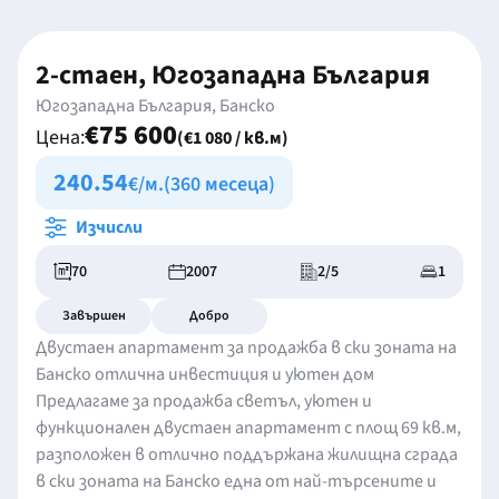
2-стаен, Югозападна България
Югозападна България, Банско
€75 600
Цена:
(€1 080 / кв.м)
240.54
€/м.
(360 месеца)
Изчисли
70
2007
2/5
1
Завършен
Добро
Двустаен апартамент за продажба в ски зоната на
Банско отлична инвестиция и уютен дом
Предлагаме за продажба светъл, уютен и
функционален двустаен апартамент с площ 69 кв.м,
разположен в отлично поддържана жилищна сграда
в ски зоната на Банско една от най-търсените и