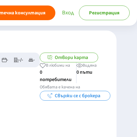
Вход
течна консултация
Регистрация
Отвори карта
-
-/-
-
В любими на
Видяна
0
0 пъти
потребители
Обявата е качена на
Свържи се с брокера