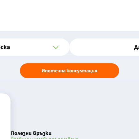
оска
Д
Ипотечна консултация
Полезни връзки