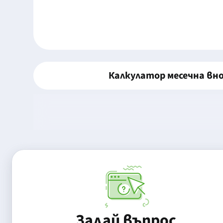
Калкулатор месечна вн
Задай въпрос