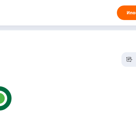
Ипо
-