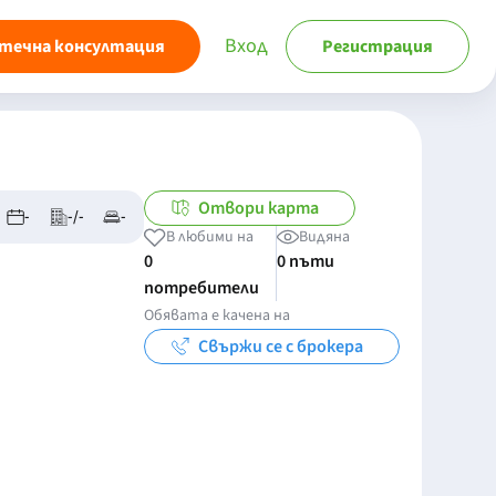
Вход
течна консултация
Регистрация
Отвори карта
-
-/-
-
В любими на
Видяна
0
0 пъти
потребители
Обявата е качена на
Свържи се с брокера