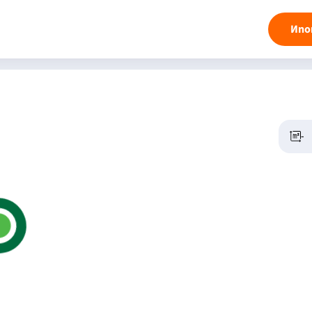
Ипо
-