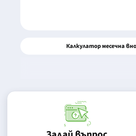
Калкулатор месечна вн
Задай въпрос