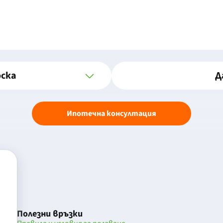
оска
Д
Ипотечна консултация
Полезни връзки