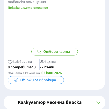
тавански помещения....
Покажи цялото описание
Отвори карта
В любими на
Видяна
0 потребители
22 пъти
02 юни 2026
Обявата е качена на
Свържи се с брокера
Калкулатор месечна вноска