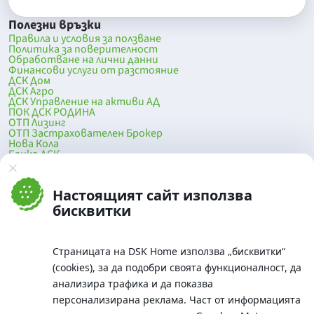
Полезни връзки
Правила и условия за ползване
Политика за поверителност
Обработване на лични данни
Финансови услуги от разстояние
ДСК Дом
ДСК Агро
ДСК Управление на активи АД
ПОК ДСК РОДИНА
ОТП Лизинг
ОТП Застрахователен Брокер
Нова Кола
Банка ДСК
DSK Mobile
Оферти за продажба от Банка ДСК
Клонова мрежа и банкомати
Настоящият сайт използва
До началото на страницата
бисквитки
Страницата на DSK Home използва „бисквитки“
(cookies), за да подобри своята функционалност, да
анализира трафика и да показва
персонализирана реклама. Част от информацията