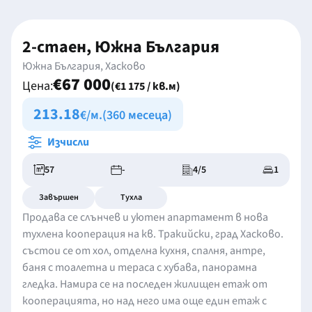
2-стаен, Южна България
Южна България, Хасково
€67 000
Цена:
(€1 175 / кв.м)
213.18
€/м.
(360 месеца)
Изчисли
57
-
4/5
1
Завършен
Тухла
Продава се слънчев и уютен апартамент в нова
тухлена кооперация на кв. Тракийски, град Хасково.
състои се от хол, отделна кухня, спалня, антре,
баня с тоалетна и тераса с хубава, панорамна
гледка. Намира се на последен жилищен етаж от
кооперацията, но над него има още един етаж с