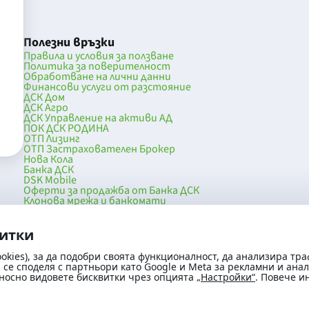
Полезни връзки
Правила и условия за ползване
Политика за поверителност
Обработване на лични данни
Финансови услуги от разстояние
ДСК Дом
ДСК Агро
ДСК Управление на активи АД
ПОК ДСК РОДИНА
ОТП Лизинг
ОТП Застрахователен Брокер
Нова Кола
Банка ДСК
DSK Mobile
Оферти за продажба от Банка ДСК
Клонова мрежа и банкомати
036
До началото на страницата
витки
okies), за да подобри своята функционалност, да анализира тра
се споделя с партньори като Google и Meta за рекламни и ана
носно видовете бисквитки чрез опцията
„Настройки“
. Повече 