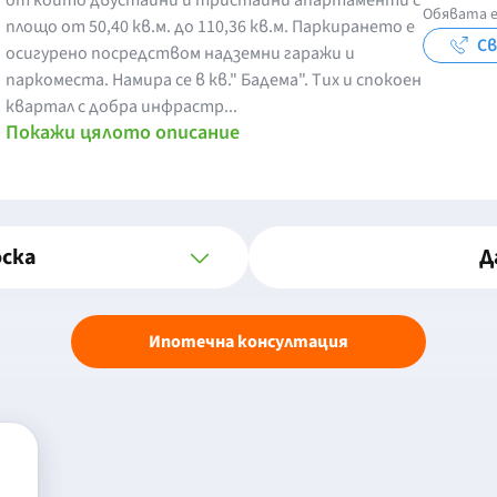
от които двустайни и тристайни апартаменти с
Обявата е
площо от 50,40 кв.м. до 110,36 кв.м. Паркирането е
Св
осигурено посредством надземни гаражи и
паркоместа. Намира се в кв." Бадема". Тих и спокоен
квартал с добра инфрастр...
Покажи цялото описание
оска
Д
Ипотечна консултация