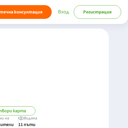
Вход
течна консултация
Регистрация
твори карта
ми на
Видяна
бители
11 пъти