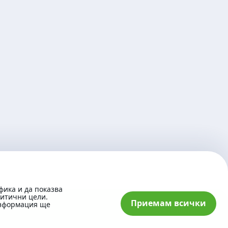
фика и да показва
литични цели.
Приемам всички
информация ще
© 2026 „Банка ДСК“ АД