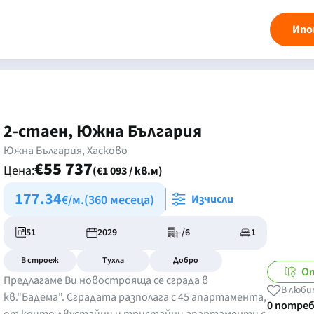
Ипо
2-стаен, Южна България
Южна България, Хасково
€55 737
Цена:
(€1 093 / кв.м)
177.34
€/м.
(360 месеца)
Изчисли
51
2029
-/6
1
В строеж
Тухла
Добро
О
Предлагаме Ви новострояща се сграда в
В люби
кв."Бадема". Сградата разполага с 45 апартамента,
0 потре