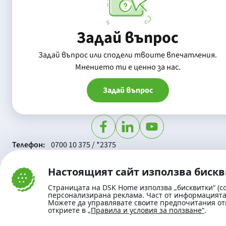
Задай въпрос
Задай въпрос или сподели твоите впечатления.
Mнението ти е ценно за нас.
Задай въпрос
Телефон:
0700 10 375 / *2375
Aдрес:
Московска No.19 / ул. Г. Бенковски No. 5, София 1
SWIFT/BIC:
BIC/SWIFT на Банка ДСК: STSABGSF
Настоящият сайт използва биск
Страницата на DSK Home използва „бисквитки“ (co
персонализирана реклама. Част от информацията 
Можете да управлявате своите предпочитания от
откриете в
„Правила и условия за ползване“
.