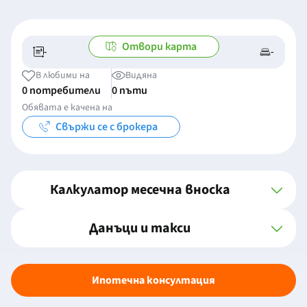
Отвори карта
-
-
-/-
-
В любими на
Видяна
0 потребители
0 пъти
Обявата е качена на
Свържи се с брокера
Калкулатор месечна вноска
Данъци и такси
Ипотечна консултация