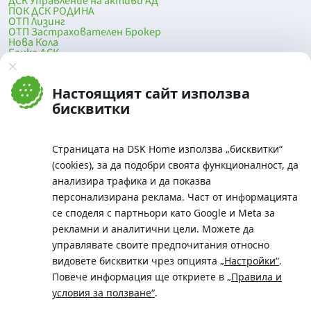
ДСК Управление на активи АД
ПОК ДСК РОДИНА
ОТП Лизинг
ОТП Застрахователен Брокер
Нова Кола
Банка ДСК
DSK Mobile
Оферти за продажба от Банка ДСК
Клонова мрежа и банкомати
Настоящият сайт използва
До началото на страницата
бисквитки
Страницата на DSK Home използва „бисквитки“
(cookies), за да подобри своята функционалност, да
анализира трафика и да показва
персонализирана реклама. Част от информацията
се споделя с партньори като Google и Meta за
рекламни и аналитични цели. Можете да
Телефон:
управлявате своите предпочитания относно
0700 10 375 / *2375
видовете бисквитки чрез опцията
„Настройки“
.
Aдрес:
Повече информация ще откриете в
„Правила и
Московска No.19 / ул. Г. Бенковски No. 5, София 1036
условия за ползване“
.
SWIFT/BIC: