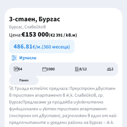
3-стаен, Бургас
Бургас, Славейков
€153 000
Цена:
(€2 391 / кв.м)
486.81
€/м.
(360 месеца)
Изчисли
64
1980
8/12
2
Панел
🚀 Триада естейтс предлага: Преустроен двустаен
в тристаен апартамент в ж.к. Славейков, гр.
БургасПредлагаме за продажба изключително
функционален и уютен тристаен апартамент
(построен от двустаен), разположен в един от най-
предпочитаните и уредени райони на Бургас – ж.к.