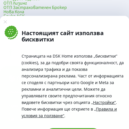
ОТП Лизинг
ОТП Застрахователен Брокер
Нова Кола
Банка ДСК
DSK Mobile
Оферти за продажба от Банка ДСК
Клонова мрежа и банкомати
Настоящият сайт използва
До началото на страницата
бисквитки
Страницата на DSK Home използва „бисквитки“
(cookies), за да подобри своята функционалност, да
анализира трафика и да показва
персонализирана реклама. Част от информацията
се споделя с партньори като Google и Meta за
рекламни и аналитични цели. Можете да
Телефон:
управлявате своите предпочитания относно
0700 10 375 / *2375
видовете бисквитки чрез опцията
„Настройки“
.
Aдрес:
Повече информация ще откриете в
„Правила и
Московска No.19 / ул. Г. Бенковски No. 5, София 1036
условия за ползване“
.
SWIFT/BIC:
BIC/SWIFT на Банка ДСК: STSABGSF