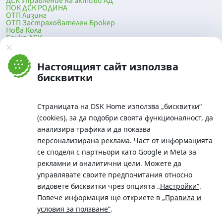
ДСК Управление на активи АД
ПОК ДСК РОДИНА
ОТП Лизинг
ОТП Застрахователен Брокер
Нова Кола
Банка ДСК
DSK Mobile
Оферти за продажба от Банка ДСК
Клонова мрежа и банкомати
Настоящият сайт използва
До началото на страницата
бисквитки
Страницата на DSK Home използва „бисквитки“
(cookies), за да подобри своята функционалност, да
анализира трафика и да показва
персонализирана реклама. Част от информацията
се споделя с партньори като Google и Meta за
рекламни и аналитични цели. Можете да
Телефон:
управлявате своите предпочитания относно
0700 10 375 / *2375
видовете бисквитки чрез опцията
„Настройки“
.
Aдрес:
Повече информация ще откриете в
„Правила и
Московска No.19 / ул. Г. Бенковски No. 5, София 1036
условия за ползване“
.
SWIFT/BIC: