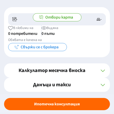
Отвори карта
-
-
-/-
-
В любими на
Видяна
0 потребители
0 пъти
Обявата е качена на
Свържи се с брокера
Калкулатор месечна вноска
Данъци и такси
Ипотечна консултация