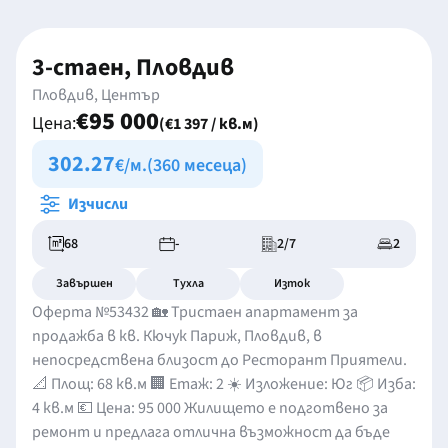
3-стаен, Пловдив
Пловдив, Център
€95 000
Цена:
(€1 397 / кв.м)
302.27
€/м.
(360 месеца)
Изчисли
68
-
2/7
2
Завършен
Тухла
Изток
Оферта №53432 🏡 Тристаен апартамент за
продажба в кв. Кючук Париж, Пловдив, в
непосредствена близост до Ресторант Приятели.
📐 Площ: 68 кв.м 🏢 Етаж: 2 ☀️ Изложение: Юг 📦 Изба:
4 кв.м 💶 Цена: 95 000 Жилището е подготвено за
ремонт и предлага отлична възможност да бъде