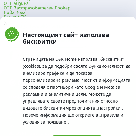
ОТП Лизинг
ОТП Застрахователен Брокер
Нова Кола
Банка ДСК
DSK Mobile
Оферти за продажба от Банка ДСК
Клонова мрежа и банкомати
Настоящият сайт използва
До началото на страницата
бисквитки
Страницата на DSK Home използва „бисквитки“
(cookies), за да подобри своята функционалност, да
анализира трафика и да показва
персонализирана реклама. Част от информацията
се споделя с партньори като Google и Meta за
рекламни и аналитични цели. Можете да
Телефон:
управлявате своите предпочитания относно
0700 10 375 / *2375
видовете бисквитки чрез опцията
„Настройки“
.
Aдрес:
Повече информация ще откриете в
„Правила и
Московска No.19 / ул. Г. Бенковски No. 5, София 1036
условия за ползване“
.
SWIFT/BIC:
BIC/SWIFT на Банка ДСК: STSABGSF