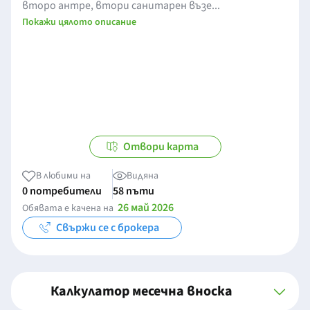
второ антре, втори санитарен възе...
Покажи цялото описание
Отвори карта
В любими на
Видяна
0 потребители
58 пъти
26 май 2026
Обявата е качена на
Свържи се с брокера
Калкулатор месечна вноска