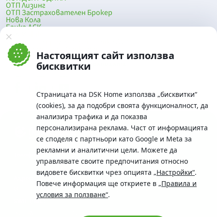
ОТП Лизинг
ОТП Застрахователен Брокер
Нова Кола
Банка ДСК
DSK Mobile
Оферти за продажба от Банка ДСК
Клонова мрежа и банкомати
Настоящият сайт използва
До началото на страницата
бисквитки
Страницата на DSK Home използва „бисквитки“
(cookies), за да подобри своята функционалност, да
анализира трафика и да показва
персонализирана реклама. Част от информацията
се споделя с партньори като Google и Meta за
рекламни и аналитични цели. Можете да
Телефон:
управлявате своите предпочитания относно
0700 10 375 / *2375
видовете бисквитки чрез опцията
„Настройки“
.
Aдрес:
Повече информация ще откриете в
„Правила и
Московска No.19 / ул. Г. Бенковски No. 5, София 1036
условия за ползване“
.
SWIFT/BIC:
BIC/SWIFT на Банка ДСК: STSABGSF