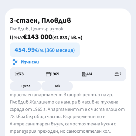
3-стаен, Пловдив
Пловдив, Център изток
€143 000
Цена:
(€1 833 / кв.м)
454.99
€/м.
(360 месеца)
Изчисли
78
1969
4/4
2
Тухла
Ток
тристаен апартамент в широк център на гр.
Пловдив.Жилището се намира в масивна тухлена
сграда от 1965 г. Апартаментът е с чиста площ от
78 кв.м без общи части. Разпределението е:
Антре,санитарен възел, самостоятелна кухня с
трапезария преходен, но самостоятелен хол,