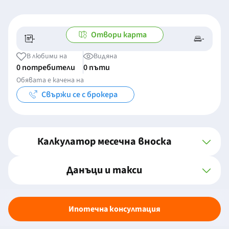
Отвори карта
-
-
-/-
-
В любими на
Видяна
0 потребители
0 пъти
Обявата е качена на
Свържи се с брокера
Калкулатор месечна вноска
Данъци и такси
Ипотечна консултация