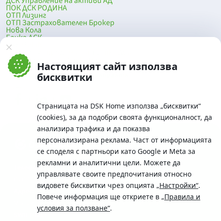
ДСК Управление на активи АД
ПОК ДСК РОДИНА
ОТП Лизинг
ОТП Застрахователен Брокер
Нова Кола
Банка ДСК
DSK Mobile
Оферти за продажба от Банка ДСК
Клонова мрежа и банкомати
Настоящият сайт използва
До началото на страницата
бисквитки
Страницата на DSK Home използва „бисквитки“
(cookies), за да подобри своята функционалност, да
анализира трафика и да показва
персонализирана реклама. Част от информацията
се споделя с партньори като Google и Meta за
рекламни и аналитични цели. Можете да
Телефон:
управлявате своите предпочитания относно
0700 10 375 / *2375
видовете бисквитки чрез опцията
„Настройки“
.
Aдрес:
Повече информация ще откриете в
„Правила и
Московска No.19 / ул. Г. Бенковски No. 5, София 1036
условия за ползване“
.
SWIFT/BIC: