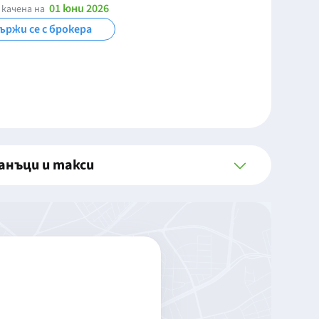
01 юни 2026
 качена на
ържи се с брокера
анъци и такси