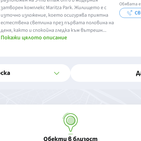
разположен на 5-ти етаж от 6 в модерния
Обявата е
затворен комплекс Maritza Park. Жилището е с
Св
източно изложение, което осигурява приятна
естествена светлина през първата половина на
деня, както и спокойна гледка към вътрешн...
Покажи цялото описание
оска
Д
Обекти в близост