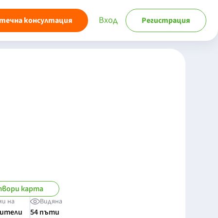
Вход
течна консултация
Регистрация
вори карта
ми на
Видяна
бители
54 пъти