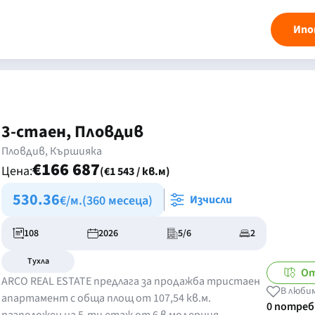
Ипо
3-стаен, Пловдив
Пловдив, Кършияка
€166 687
Цена:
(€1 543 / кв.м)
530.36
€/м.
(360 месеца)
Изчисли
108
2026
5/6
2
Тухла
От
ARCO REAL ESTATE предлага за продажба тристаен
В люби
апартамент с обща площ от 107,54 кв.м.
0 потре