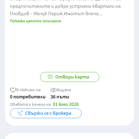
предпочитаните и добре устроени квартали на
Пловдив – Кючук Париж.Имотът впеча...
Покажи цялото описание
Отвори карта
В любими на
Видяна
0 потребители
36 пъти
01 юни 2026
Обявата е качена на
Свържи се с брокера