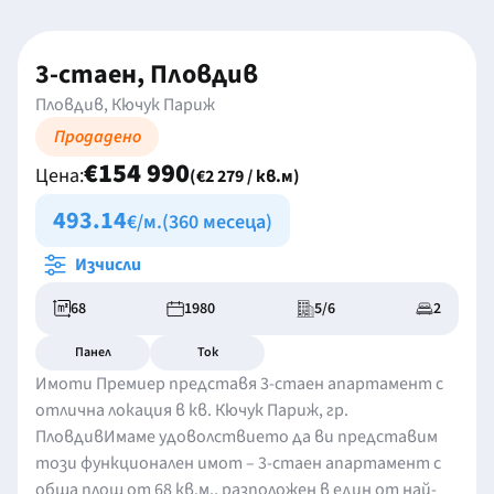
3-стаен, Пловдив
Пловдив, Кючук Париж
Продадено
€154 990
Цена:
(€2 279 / кв.м)
493.14
€/м.
(360 месеца)
Изчисли
68
1980
5/6
2
Панел
Ток
Имоти Премиер представя 3-стаен апартамент с
отлична локация в кв. Кючук Париж, гр.
ПловдивИмаме удоволствието да ви представим
този функционален имот – 3-стаен апартамент с
обща площ от 68 кв.м., разположен в един от най-