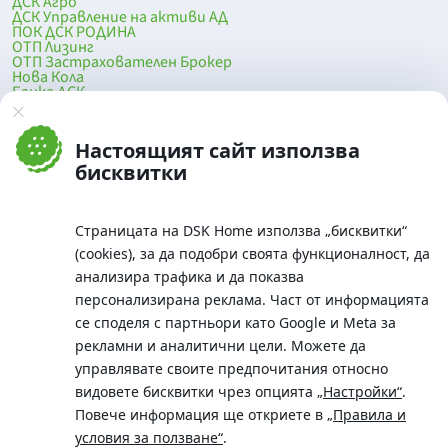
ДСК Агро
ДСК Управление на активи АД
ПОК ДСК РОДИНА
ОТП Лизинг
ОТП Застрахователен Брокер
Нова Кола
Банка ДСК
DSK Mobile
Оферти за продажба от Банка ДСК
Клонова мрежа и банкомати
Настоящият сайт използва
До началото на страницата
бисквитки
Страницата на DSK Home използва „бисквитки“
(cookies), за да подобри своята функционалност, да
анализира трафика и да показва
персонализирана реклама. Част от информацията
се споделя с партньори като Google и Meta за
рекламни и аналитични цели. Можете да
Телефон:
управлявате своите предпочитания относно
0700 10 375 / *2375
видовете бисквитки чрез опцията
„Настройки“
.
Aдрес:
Повече информация ще откриете в
„Правила и
Московска No.19 / ул. Г. Бенковски No. 5, София 1036
условия за ползване“
.