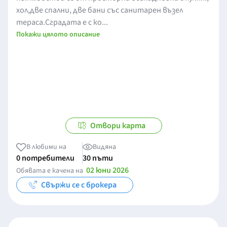
хол,две спални, две бани със санитарен възел
тераса.Сградата е с ко...
Покажи цялото описание
Отвори карта
В любими на
Видяна
0 потребители
30 пъти
02 юни 2026
Обявата е качена на
Свържи се с брокера