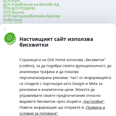
ДСК Агро
ДСК Управление на активи АД
ПОК ДСК РОДИНА
ОТП Лизинг
ОТП Застрахователен Брокер
Нова Кола
Банка ДСК
DSK Mobile
Оферти за продажба от Банка ДСК
Клонова мрежа и банкомати
Настоящият сайт използва
До началото на страницата
бисквитки
Страницата на DSK Home използва „бисквитки“
(cookies), за да подобри своята функционалност, да
анализира трафика и да показва
персонализирана реклама. Част от информацията
се споделя с партньори като Google и Meta за
рекламни и аналитични цели. Можете да
Телефон:
управлявате своите предпочитания относно
0700 10 375 / *2375
видовете бисквитки чрез опцията
„Настройки“
.
Aдрес:
Повече информация ще откриете в
„Правила и
Московска No.19 / ул. Г. Бенковски No. 5, София 1036
условия за ползване“
.