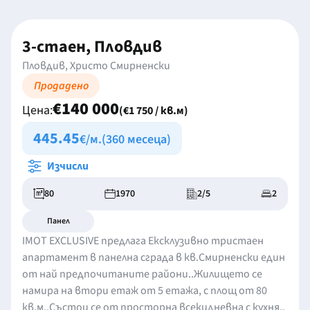
3-стаен, Пловдив
Пловдив, Христо Смирненски
Продадено
€140 000
Цена:
(€1 750 / кв.м)
445.45
€/м.
(360 месеца)
Изчисли
80
1970
2/5
2
Панел
IMOT EXCLUSIVE предлага Ексклузивно тристаен
апартамент в панелна сграда в кв.Смирненски един
от най предпочитаните райони..Жилището се
намира на втори етаж от 5 етажа, с площ от 80
кв.м..Състои се от просторна всекидневна с кухня.,