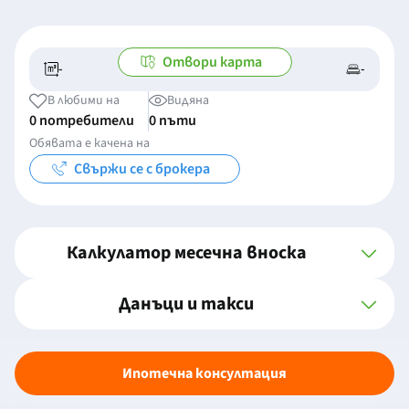
Отвори карта
-
-
-/-
-
В любими на
Видяна
0 потребители
0 пъти
Обявата е качена на
Свържи се с брокера
Калкулатор месечна вноска
Данъци и такси
Ипотечна консултация