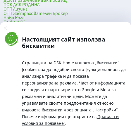
ДСК Управление на активи АД
ПОК ДСК РОДИНА
ОТП Лизинг
ОТП Застрахователен Брокер
Нова Кола
Банка ДСК
DSK Mobile
Оферти за продажба от Банка ДСК
Клонова мрежа и банкомати
Настоящият сайт използва
До началото на страницата
бисквитки
Страницата на DSK Home използва „бисквитки“
(cookies), за да подобри своята функционалност, да
анализира трафика и да показва
персонализирана реклама. Част от информацията
се споделя с партньори като Google и Meta за
рекламни и аналитични цели. Можете да
Телефон:
управлявате своите предпочитания относно
0700 10 375 / *2375
видовете бисквитки чрез опцията
„Настройки“
.
Aдрес:
Повече информация ще откриете в
„Правила и
Московска No.19 / ул. Г. Бенковски No. 5, София 1036
условия за ползване“
.
SWIFT/BIC: