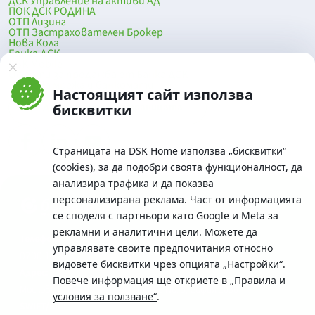
ДСК Управление на активи АД
ПОК ДСК РОДИНА
ОТП Лизинг
ОТП Застрахователен Брокер
Нова Кола
Банка ДСК
DSK Mobile
Оферти за продажба от Банка ДСК
Клонова мрежа и банкомати
Настоящият сайт използва
До началото на страницата
бисквитки
Страницата на DSK Home използва „бисквитки“
(cookies), за да подобри своята функционалност, да
анализира трафика и да показва
персонализирана реклама. Част от информацията
се споделя с партньори като Google и Meta за
рекламни и аналитични цели. Можете да
Телефон:
управлявате своите предпочитания относно
0700 10 375 / *2375
видовете бисквитки чрез опцията
„Настройки“
.
Aдрес:
Повече информация ще откриете в
„Правила и
Московска No.19 / ул. Г. Бенковски No. 5, София 1036
условия за ползване“
.
SWIFT/BIC: