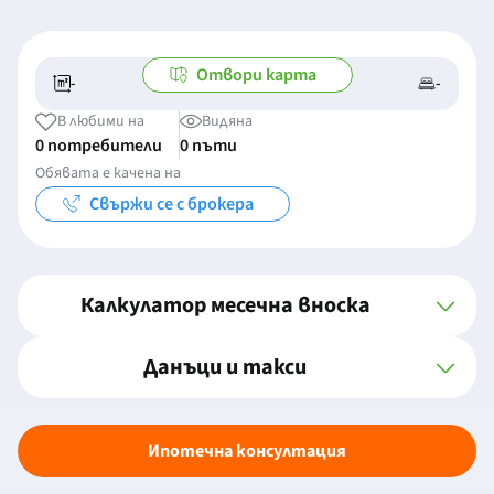
Отвори карта
-
-
-/-
-
В любими на
Видяна
0 потребители
0 пъти
Обявата е качена на
Свържи се с брокера
Калкулатор месечна вноска
Данъци и такси
Ипотечна консултация