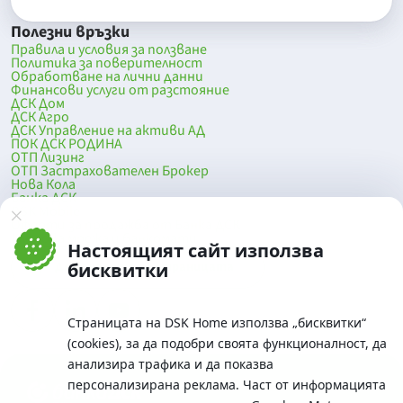
Полезни връзки
Правила и условия за ползване
Политика за поверителност
Обработване на лични данни
Финансови услуги от разстояние
ДСК Дом
ДСК Агро
ДСК Управление на активи АД
ПОК ДСК РОДИНА
ОТП Лизинг
ОТП Застрахователен Брокер
Нова Кола
Банка ДСК
DSK Mobile
Оферти за продажба от Банка ДСК
Клонова мрежа и банкомати
Настоящият сайт използва
До началото на страницата
бисквитки
Страницата на DSK Home използва „бисквитки“
(cookies), за да подобри своята функционалност, да
анализира трафика и да показва
персонализирана реклама. Част от информацията