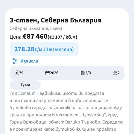
3-стаен, Северна България
Северна България, Елена
€87 460
Цена:
(€1 107 / кв.м)
278.28
€/м.
(360 месеца)
Изчисли
79
2026
2/3
2
Тухла
Топ Естейт Недвижими имоти Ви предлага
тристайни апартаменти в новострояща се
бутикова сграда, разположена на границата между
града и природата в местност „Чуруковец“, град
Горна Оряховица, област Велико Търново. Сградата
е проектирана като бутиков жилищен проект с