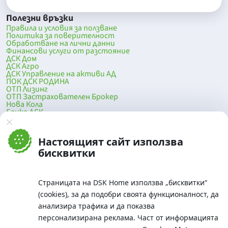
Полезни връзки
Правила и условия за ползване
Политика за поверителност
Обработване на лични данни
Финансови услуги от разстояние
ДСК Дом
ДСК Агро
ДСК Управление на активи АД
ПОК ДСК РОДИНА
ОТП Лизинг
ОТП Застрахователен Брокер
Нова Кола
Банка ДСК
DSK Mobile
Оферти за продажба от Банка ДСК
Клонова мрежа и банкомати
Настоящият сайт използва
До началото на страницата
бисквитки
Страницата на DSK Home използва „бисквитки“
(cookies), за да подобри своята функционалност, да
анализира трафика и да показва
персонализирана реклама. Част от информацията