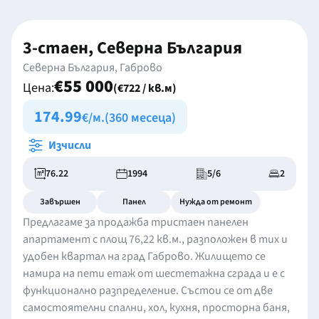
3-стаен, Северна България
Северна България, Габрово
€55 000
Цена:
(€722 / кв.м)
174.99
€/м.
(360 месеца)
Изчисли
76.22
1994
5/6
2
Завършен
Панел
Нужда от ремонт
Предлагаме за продажба тристаен панелен
апартамент с площ 76,22 кв.м., разположен в тих и
удобен квартал на град Габрово. Жилището се
намира на пети етаж от шестетажна сграда и е с
функционално разпределение. Състои се от две
самостоятелни спални, хол, кухня, просторна баня,